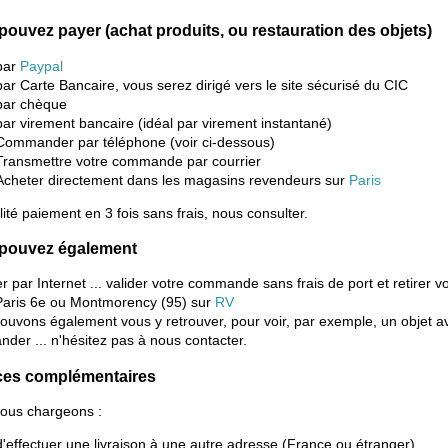
pouvez payer (achat produits, ou restauration des objets)
par
Paypal
par Carte Bancaire, vous serez dirigé vers le site sécurisé du CIC
par chèque
par virement bancaire (idéal par virement instantané)
Commander par téléphone (voir ci-dessous)
Transmettre votre commande par courrier
Acheter directement dans les magasins revendeurs sur
Paris
lité paiement en 3 fois sans frais, nous consulter.
pouvez également
r par Internet ... valider votre commande sans frais de port et retirer v
Paris 6e ou Montmorency (95) sur
RV
ouvons également vous y retrouver, pour voir, par exemple, un objet a
der ... n'hésitez pas à nous contacter.
ces complémentaires
ous chargeons :
d'effectuer une livraison à une autre adresse (France ou étranger)