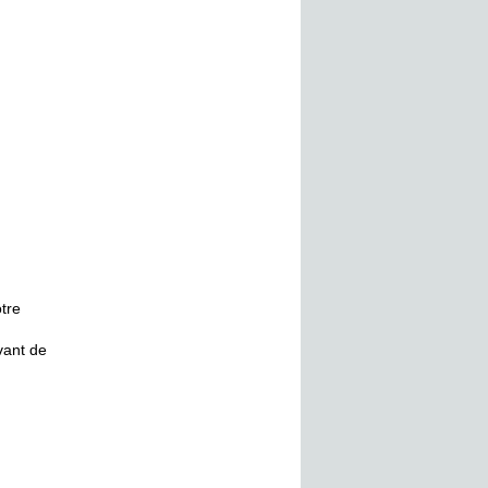
otre
vant de