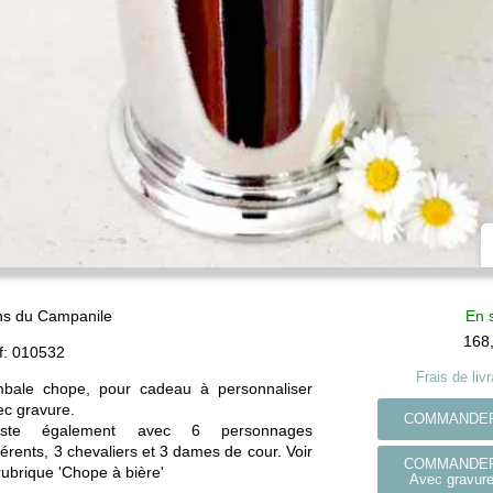
ns du Campanile
En 
168
f:
010532
Frais de liv
mbale chope, pour cadeau à personnaliser
ec gravure.
COMMANDE
iste également avec 6 personnages
férents, 3 chevaliers et 3 dames de cour. Voir
COMMANDE
rubrique 'Chope à bière'
Avec gravur