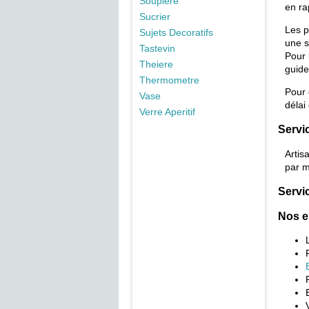
Soupiere
en ra
Sucrier
Les p
Sujets Decoratifs
une s
Tastevin
Pour 
Theiere
guide
Thermometre
Pour
Vase
délai
Verre Aperitif
Servic
Artis
par m
Servic
Nos e