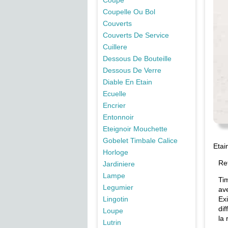
Coupe
Coupelle Ou Bol
Couverts
Couverts De Service
Cuillere
Dessous De Bouteille
Dessous De Verre
Diable En Etain
Ecuelle
Encrier
Entonnoir
Eteignoir Mouchette
Gobelet Timbale Calice
Etai
Horloge
Re
Jardiniere
Lampe
Ti
Legumier
av
Lingotin
Ex
dif
Loupe
la 
Lutrin