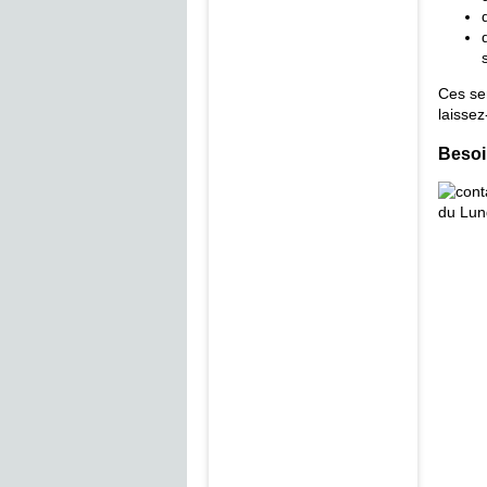
Ces se
laissez
Besoi
du Lun