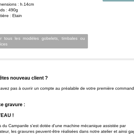
mensions :
h.14cm
ids :
490g
tière :
Etain
ir tous les modèles gobelets, timbales ou
lices
êtes nouveau client ?
'avez pas à ouvrir un compte au préalable de votre première comman
ce gravure :
EAU !
s du Campanile s'est dotée d'une machine mécanique assistée par
ateur, les gravures peuvent-être réalisées dans notre atelier et ainsi g