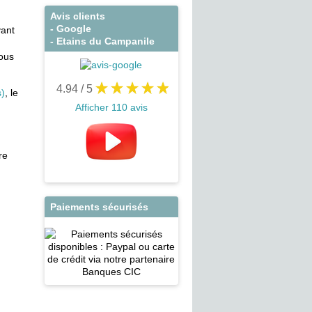
Avis clients
- Google
yant
- Etains du Campanile
vous
4.94
/ 5
s)
, le
Afficher 110 avis
re
Paiements sécurisés