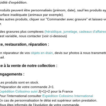
pidité d'expédition.
roduits peuvent être personnalisés (prénom, date), sauf les produits a
urface inadéquate (animaux par exemple).
les autres produits, cliquer sur "Commander avec gravure" et laissez-
r.
 des gravures plus complexes
(héraldique, jumelage, cadeaux d'affaire
 est variable, nous contacter (voir ci-dessous)
e, restauration, réparation :
an réparateur de vos
objets en étain
, devis sur photos à nous transmett
ail.
e à la vente de notre collection :
ngagements :
Les produits sont en stock.
Préparation de votre commande J+1
Expédition Colissimo suivi
J(+1)+2 pour la France
Pour l'international consulter
Expédition Colissimo International
En cas de personnalisation le délai est supérieur selon prestation.
Vous êtes informés de l'évolution de votre commande.