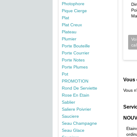
Photophore
Di
Po
Pique Cierge
Ma
Plat
Plat Creux
Plateau
Plumier
Vo
ca
Porte Bouteille
Porte Courrier
Porte Notes
Porte Plumes
Pot
Vous 
PROMOTION
Rond De Serviette
Vous n
Rose En Etain
Sablier
Servi
Saliere Poivrier
Sauciere
NOUV
Seau Champagne
Etain
Seau Glace
ordin