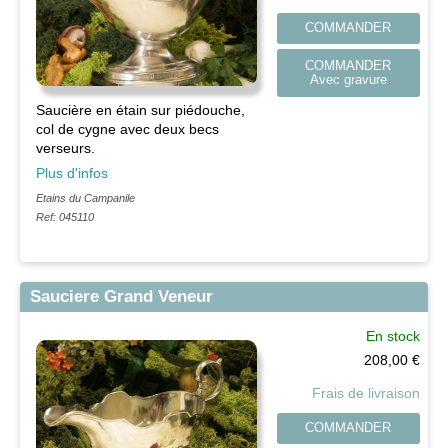
COMMANDER
COMMANDER
Avec gravure
Saucière en étain sur piédouche,
col de cygne avec deux becs
verseurs.
Plus d'infos
Etains du Campanile
Ref: 045110
Sauciere Grand Veneur
En stock
208,00
€
Frais de livraison
COMMANDER