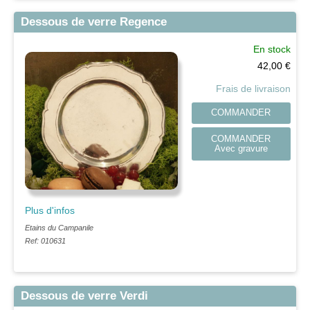
Dessous de verre Regence
En stock
42,00
€
Frais de livraison
COMMANDER
COMMANDER
Avec gravure
Plus d'infos
Etains du Campanile
Ref: 010631
Dessous de verre Verdi