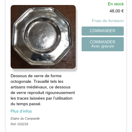
En stock
48,00
€
Frais de livraison
COMMANDER
COMMANDER
Avec gravure
Dessous de verre de forme
octogonale. Travaillé tels les
artisans médiévaux, ce dessous
de verre reproduit rigoureusement
les traces laissées par l'utilisation
du temps passé.
Plus d'infos
Etains du Campanile
Ref: 010218