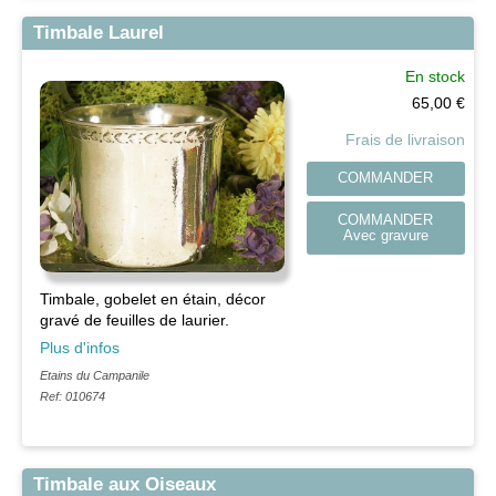
Timbale Laurel
En stock
65,00
€
Frais de livraison
COMMANDER
COMMANDER
Avec gravure
Timbale, gobelet en étain, décor
gravé de feuilles de laurier.
Plus d'infos
Etains du Campanile
Ref: 010674
Timbale aux Oiseaux