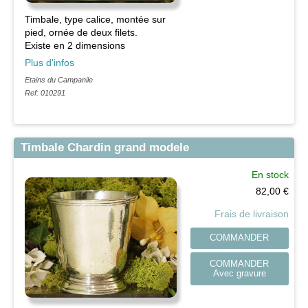
Timbale, type calice, montée sur
pied, ornée de deux filets.
Existe en 2 dimensions
Plus d'infos
Etains du Campanile
Ref: 010291
Timbale Chardin grand modele
En stock
82,00
€
Frais de livraison
COMMANDER
COMMANDER
Avec gravure