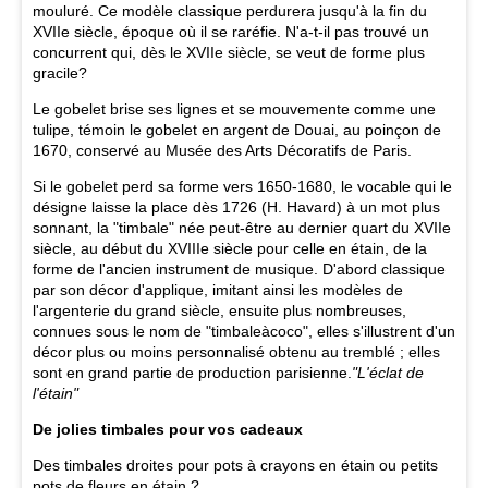
mouluré. Ce modèle classique perdurera jusqu'à la fin du
XVIIe siècle, époque où il se raréfie. N'a-t-il pas trouvé un
concurrent qui, dès le XVIIe siècle, se veut de forme plus
gracile?
Le gobelet brise ses lignes et se mouvemente comme une
tulipe, témoin le gobelet en argent de Douai, au poinçon de
1670, conservé au Musée des Arts Décoratifs de Paris.
Si le gobelet perd sa forme vers 1650-1680, le vocable qui le
désigne laisse la place dès 1726 (H. Havard) à un mot plus
sonnant, la "timbale" née peut-être au dernier quart du XVIIe
siècle, au début du XVIIIe siècle pour celle en étain, de la
forme de l'ancien instrument de musique. D'abord classique
par son décor d'applique, imitant ainsi les modèles de
l'argenterie du grand siècle, ensuite plus nombreuses,
connues sous le nom de "timbaleàcoco", elles s'illustrent d'un
décor plus ou moins personnalisé obtenu au tremblé ; elles
sont en grand partie de production parisienne.
"L'éclat de
l'étain"
De jolies timbales pour vos cadeaux
Des timbales droites pour pots à crayons en étain ou petits
pots de fleurs en étain ?