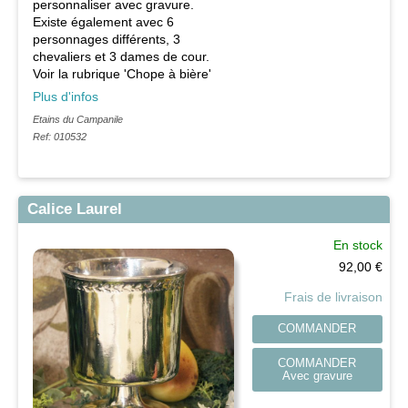
personnaliser avec gravure.
Existe également avec 6
personnages différents, 3
chevaliers et 3 dames de cour.
Voir la rubrique 'Chope à bière'
Plus d'infos
Etains du Campanile
Ref: 010532
Calice Laurel
En stock
92,00
€
Frais de livraison
COMMANDER
COMMANDER
Avec gravure