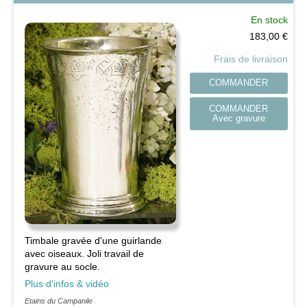
En stock
183,00
€
Frais de livraison
COMMANDER
COMMANDER
Avec gravure
Timbale gravée d'une guirlande
avec oiseaux. Joli travail de
gravure au socle.
Plus d'infos & vidéo
Etains du Campanile