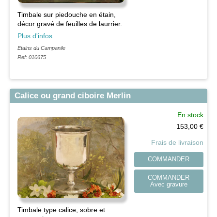
Timbale sur piedouche en étain,
décor gravé de feuilles de laurrier.
Plus d'infos
Etains du Campanile
Ref: 010675
Calice ou grand ciboire Merlin
En stock
153,00
€
Frais de livraison
COMMANDER
COMMANDER
Avec gravure
Timbale type calice, sobre et