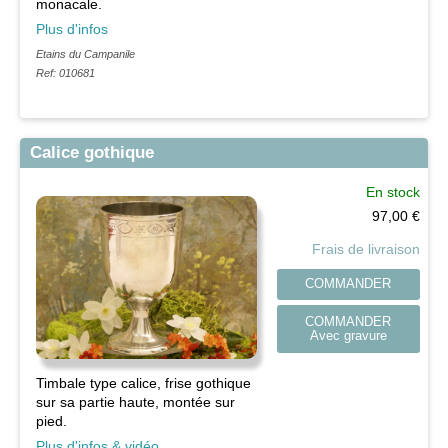
monacale.
Plus d'infos
Etains du Campanile
Ref: 010681
Calice gothique
En stock
97,00
€
Frais de livraison
COMMANDER
COMMANDER
Avec gravure
Timbale type calice, frise gothique
sur sa partie haute, montée sur
pied.
Plus d'infos & vidéo