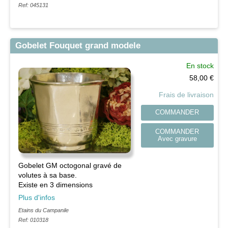
Ref: 045131
Gobelet Fouquet grand modele
En stock
58,00
€
Frais de livraison
COMMANDER
COMMANDER
Avec gravure
Gobelet GM octogonal gravé de
volutes à sa base.
Existe en 3 dimensions
Plus d'infos
Etains du Campanile
Ref: 010318