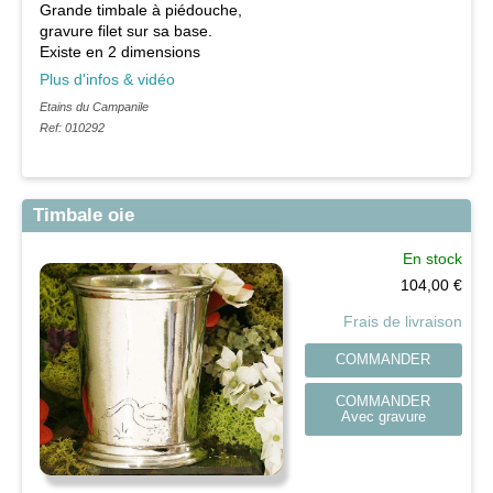
Grande timbale à piédouche,
gravure filet sur sa base.
Existe en 2 dimensions
Plus d'infos & vidéo
Etains du Campanile
Ref: 010292
Timbale oie
En stock
104,00
€
Frais de livraison
COMMANDER
COMMANDER
Avec gravure