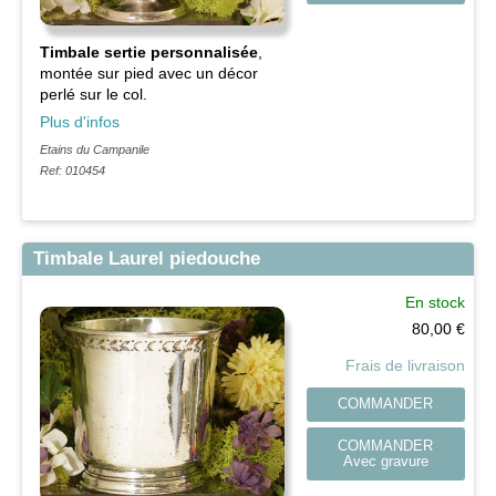
Timbale sertie personnalisée
,
montée sur pied avec un décor
perlé sur le col.
Plus d'infos
Etains du Campanile
Ref: 010454
Timbale Laurel piedouche
En stock
80,00
€
Frais de livraison
COMMANDER
COMMANDER
Avec gravure