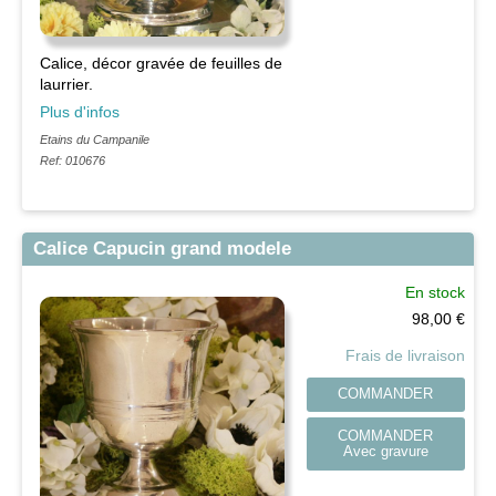
Calice, décor gravée de feuilles de
laurrier.
Plus d'infos
Etains du Campanile
Ref: 010676
Calice Capucin grand modele
En stock
98,00
€
Frais de livraison
COMMANDER
COMMANDER
Avec gravure