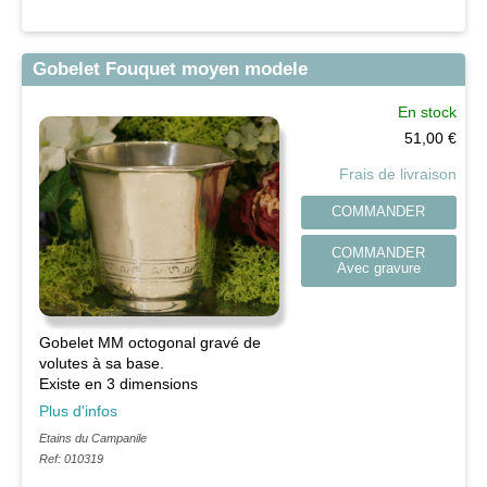
Gobelet Fouquet moyen modele
En stock
51,00
€
Frais de livraison
COMMANDER
COMMANDER
Avec gravure
Gobelet MM octogonal gravé de
volutes à sa base.
Existe en 3 dimensions
Plus d'infos
Etains du Campanile
Ref: 010319