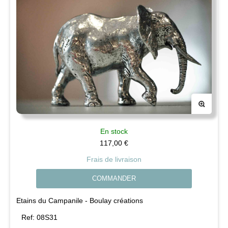
En stock
117,00
€
Frais de livraison
COMMANDER
Etains du Campanile - Boulay créations
Ref:
08S31