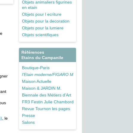
Objets animaliers figurines
en etain
Objets pour l ecriture
Objets pour la decoration
Objets pour la lumiere
de
Objets scientifiques
Références
Etains du Campanile
Boutique-Paris
l'Etain moderne/FIGARO M
agner
Maison Actuelle
Maison & JARDIN M.
yant
Biennale des Métiers d'Art
FR3 Festin Julie Chambord
vous
Revue Tournon les pages
Presse
s)
, le
Salons