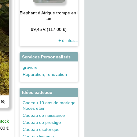
Elephant d Afrique trompe en l
air
99,45 € (
117,00 €
)
+ d'infos...
Services Personnalisés
gravure
Réparation, rénovation
Idées cadeaux
Cadeau 10 ans de mariage
Noces etain
Cadeau de naissance
stock
Cadeau de prestige
,00
€
Cadeau esoterique
Cadeau Femme