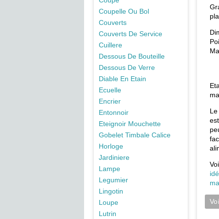
Coupe
Gr
Coupelle Ou Bol
pla
Couverts
Di
Couverts De Service
Po
Cuillere
Ma
Dessous De Bouteille
Dessous De Verre
Diable En Etain
Et
Ecuelle
ma
Encrier
L
Entonnoir
es
Eteignoir Mouchette
pe
Gobelet Timbale Calice
fa
Horloge
al
Jardiniere
Vo
Lampe
id
Legumier
ma
Lingotin
Vo
Loupe
Lutrin