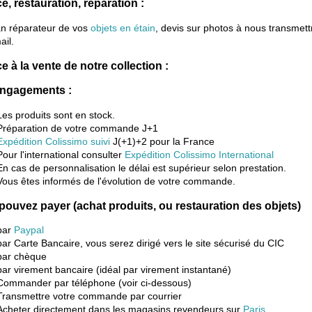
e, restauration, réparation :
an réparateur de vos
objets en étain
, devis sur photos à nous transmett
ail.
e à la vente de notre collection :
ngagements :
Les produits sont en stock.
Préparation de votre commande J+1
Expédition Colissimo suivi
J(+1)+2 pour la France
Pour l'international consulter
Expédition Colissimo International
En cas de personnalisation le délai est supérieur selon prestation.
Vous êtes informés de l'évolution de votre commande.
pouvez payer (achat produits, ou restauration des objets)
par
Paypal
par Carte Bancaire, vous serez dirigé vers le site sécurisé du CIC
par chèque
par virement bancaire (idéal par virement instantané)
Commander par téléphone (voir ci-dessous)
Transmettre votre commande par courrier
Acheter directement dans les magasins revendeurs sur
Paris