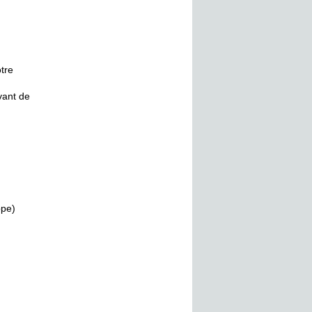
otre
vant de
ppe)