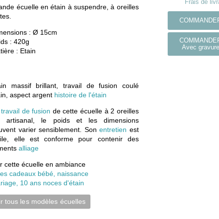
Frais de liv
ande écuelle en étain à suspendre, à oreilles
tes.
COMMANDE
mensions :
Ø 15cm
COMMANDE
ids :
420g
Avec gravur
tière :
Etain
ain massif brillant, travail de fusion coulé
in, aspect argent
histoire de l'étain
e
travail de fusion
de cette écuelle à 2 oreilles
t artisanal, le poids et les dimensions
uvent varier sensiblement. Son
entretien
est
cile, elle est conforme pour contenir des
iments
alliage
ir cette écuelle en ambiance
ées cadeaux bébé, naissance
riage, 10 ans noces d'étain
ir tous les modèles écuelles