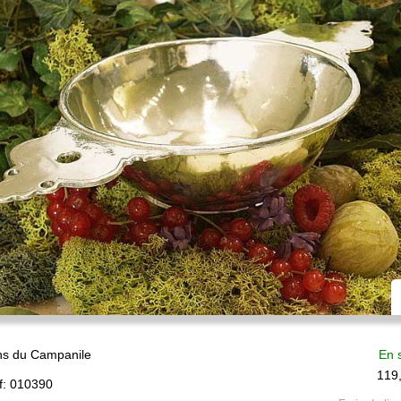
ns du Campanile
En 
119
f:
010390