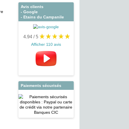
Avis clients
re
- Google
- Etains du Campanile
4.94
/ 5
Afficher 110 avis
Paiements sécurisés