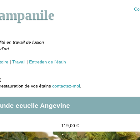
Co
Campanile
ité en travail de fusion
d'art
toire
Travail
Entretien de l'étain
)
restauration de vos étains
contactez-moi
.
ande ecuelle Angevine
119,00 €