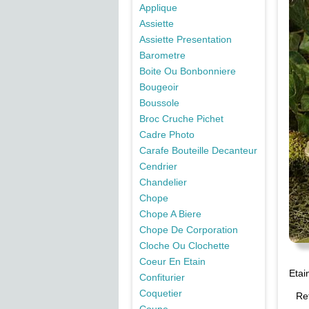
Applique
Assiette
Assiette Presentation
Barometre
Boite Ou Bonbonniere
Bougeoir
Boussole
Broc Cruche Pichet
Cadre Photo
Carafe Bouteille Decanteur
Cendrier
Chandelier
Chope
Chope A Biere
Chope De Corporation
Cloche Ou Clochette
Coeur En Etain
Etai
Confiturier
Coquetier
Re