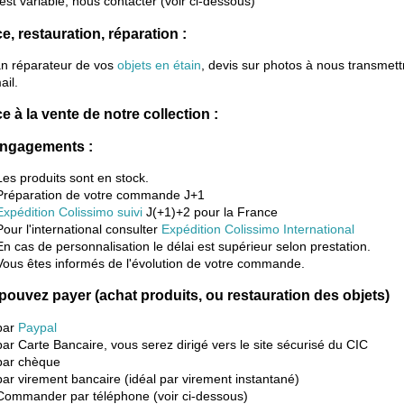
 est variable, nous contacter (voir ci-dessous)
e, restauration, réparation :
an réparateur de vos
objets en étain
, devis sur photos à nous transmett
ail.
e à la vente de notre collection :
ngagements :
Les produits sont en stock.
Préparation de votre commande J+1
Expédition Colissimo suivi
J(+1)+2 pour la France
Pour l'international consulter
Expédition Colissimo International
En cas de personnalisation le délai est supérieur selon prestation.
Vous êtes informés de l'évolution de votre commande.
pouvez payer (achat produits, ou restauration des objets)
par
Paypal
par Carte Bancaire, vous serez dirigé vers le site sécurisé du CIC
par chèque
par virement bancaire (idéal par virement instantané)
Commander par téléphone (voir ci-dessous)