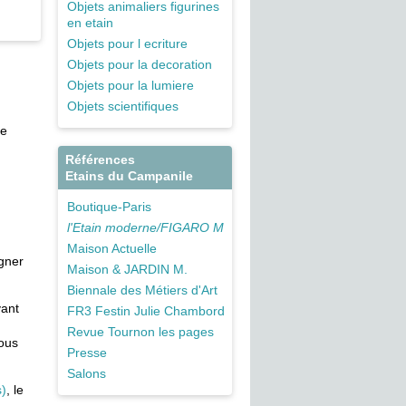
Objets animaliers figurines
en etain
Objets pour l ecriture
Objets pour la decoration
Objets pour la lumiere
Objets scientifiques
de
Références
Etains du Campanile
Boutique-Paris
l'Etain moderne/FIGARO M
Maison Actuelle
agner
Maison & JARDIN M.
Biennale des Métiers d'Art
yant
FR3 Festin Julie Chambord
Revue Tournon les pages
vous
Presse
Salons
s)
, le