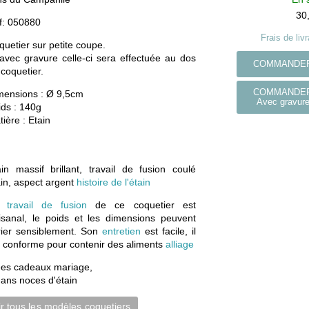
30
f:
050880
Frais de liv
quetier sur petite coupe.
 avec gravure celle-ci sera effectuée au dos
COMMANDE
 coquetier.
COMMANDE
mensions :
Ø 9,5cm
Avec gravur
ids :
140g
tière :
Etain
ain massif brillant, travail de fusion coulé
in, aspect argent
histoire de l'étain
e
travail de fusion
de ce coquetier est
tisanal, le poids et les dimensions peuvent
rier sensiblement. Son
entretien
est facile, il
t conforme pour contenir des aliments
alliage
ées cadeaux mariage,
 ans noces d'étain
ir tous les modèles coquetiers