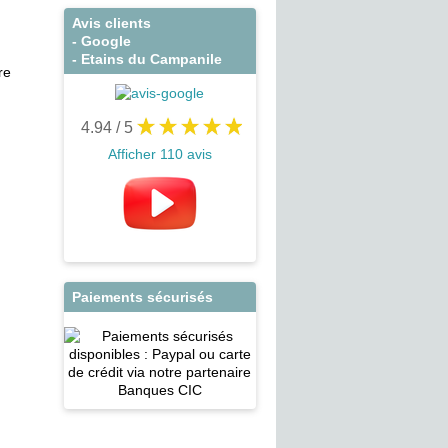
Avis clients
- Google
- Etains du Campanile
re
4.94
/ 5
Afficher 110 avis
Paiements sécurisés