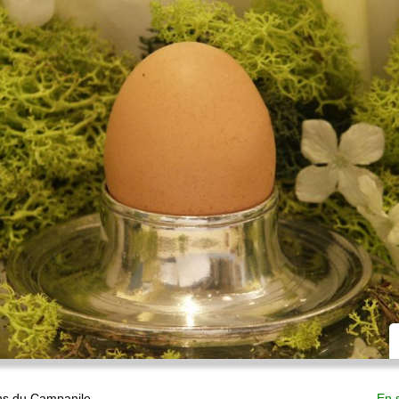
ns du Campanile
En 