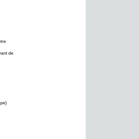
otre
vant de
ppe)