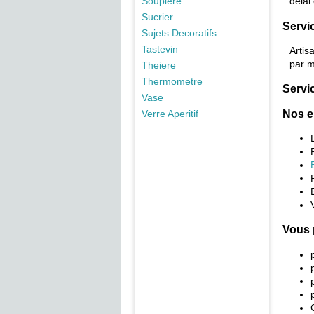
Soupiere
délai
Sucrier
Servic
Sujets Decoratifs
Tastevin
Artis
par m
Theiere
Thermometre
Servic
Vase
Nos e
Verre Aperitif
Vous 