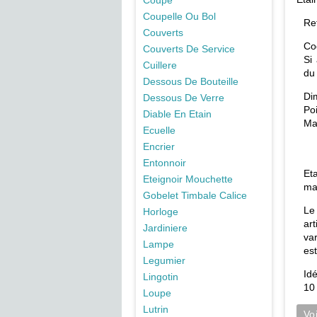
Coupe
Coupelle Ou Bol
Re
Couverts
Co
Couverts De Service
Si
Cuillere
du
Dessous De Bouteille
Di
Dessous De Verre
Po
Diable En Etain
Ma
Ecuelle
Encrier
Entonnoir
Et
Eteignoir Mouchette
ma
Gobelet Timbale Calice
L
Horloge
ar
Jardiniere
va
Lampe
es
Legumier
Id
Lingotin
10
Loupe
Lutrin
Vo