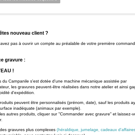
êtes nouveau client ?
'avez pas à ouvrir un compte au préalable de votre première comman
ce gravure :
EAU !
s du Campanile s'est dotée d'une machine mécanique assistée par
ateur, les gravures peuvent-être réalisées dans notre atelier et ainsi g
pidité d'expédition.
roduits peuvent être personnalisés (prénom, date), sauf les produits a
urface inadéquate (animaux par exemple).
les autres produits, cliquer sur "Commander avec gravure" et laissez-
r.
 des gravures plus complexes
(héraldique, jumelage, cadeaux d'affaire